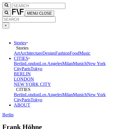
MENU
CLOSE
×
Stories
Stories
Art
Architecture
Design
Fashion
Food
Music
CITIES
Berlin
London
Los Angeles
Milan
Munich
New York
City
Paris
Tokyo
BERLIN
LONDON
NEW YORK CITY
CITIES
Berlin
London
Los Angeles
Milan
Munich
New York
City
Paris
Tokyo
ABOUT
Berlin
Frank Höhne