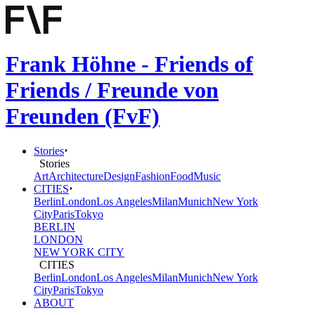
Frank Höhne - Friends of
Friends / Freunde von
Freunden (FvF)
Stories
Stories
Art
Architecture
Design
Fashion
Food
Music
CITIES
Berlin
London
Los Angeles
Milan
Munich
New York
City
Paris
Tokyo
BERLIN
LONDON
NEW YORK CITY
CITIES
Berlin
London
Los Angeles
Milan
Munich
New York
City
Paris
Tokyo
ABOUT