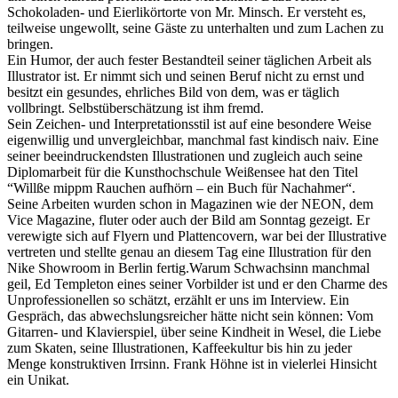
Schokoladen- und Eierlikörtorte von Mr. Minsch. Er versteht es,
teilweise ungewollt, seine Gäste zu unterhalten und zum Lachen zu
bringen.
Ein Humor, der auch fester Bestandteil seiner täglichen Arbeit als
Illustrator ist. Er nimmt sich und seinen Beruf nicht zu ernst und
besitzt ein gesundes, ehrliches Bild von dem, was er täglich
vollbringt. Selbstüberschätzung ist ihm fremd.
Sein Zeichen- und Interpretationsstil ist auf eine besondere Weise
eigenwillig und unvergleichbar, manchmal fast kindisch naiv. Eine
seiner beeindruckendsten Illustrationen und zugleich auch seine
Diplomarbeit für die Kunsthochschule Weißensee hat den Titel
“Willße mippm Rauchen aufhörn – ein Buch für Nachahmer“.
Seine Arbeiten wurden schon in Magazinen wie der NEON, dem
Vice Magazine, fluter oder auch der Bild am Sonntag gezeigt. Er
verewigte sich auf Flyern und Plattencovern, war bei der Illustrative
vertreten und stellte genau an diesem Tag eine Illustration für den
Nike Showroom in Berlin fertig.Warum Schwachsinn manchmal
geil, Ed Templeton eines seiner Vorbilder ist und er den Charme des
Unprofessionellen so schätzt, erzählt er uns im Interview. Ein
Gespräch, das abwechslungsreicher hätte nicht sein können: Vom
Gitarren- und Klavierspiel, über seine Kindheit in Wesel, die Liebe
zum Skaten, seine Illustrationen, Kaffeekultur bis hin zu jeder
Menge konstruktiven Irrsinn. Frank Höhne ist in vielerlei Hinsicht
ein Unikat.