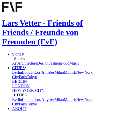
Lars Vetter - Friends of
Friends / Freunde von
Freunden (FvF)
Stories
Stories
Art
Architecture
Design
Fashion
Food
Music
CITIES
Berlin
London
Los Angeles
Milan
Munich
New York
City
Paris
Tokyo
BERLIN
LONDON
NEW YORK CITY
CITIES
Berlin
London
Los Angeles
Milan
Munich
New York
City
Paris
Tokyo
ABOUT