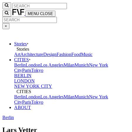
MENU
CLOSE
×
Stories
Stories
Art
Architecture
Design
Fashion
Food
Music
CITIES
Berlin
London
Los Angeles
Milan
Munich
New York
City
Paris
Tokyo
BERLIN
LONDON
NEW YORK CITY
CITIES
Berlin
London
Los Angeles
Milan
Munich
New York
City
Paris
Tokyo
ABOUT
Berlin
Lars Vetter