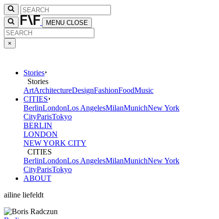
MENU
CLOSE
×
Stories
Stories
Art
Architecture
Design
Fashion
Food
Music
CITIES
Berlin
London
Los Angeles
Milan
Munich
New York
City
Paris
Tokyo
BERLIN
LONDON
NEW YORK CITY
CITIES
Berlin
London
Los Angeles
Milan
Munich
New York
City
Paris
Tokyo
ABOUT
ailine liefeldt