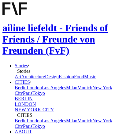
ailine liefeldt - Friends of
Friends / Freunde von
Freunden (FvF)
Stories
Stories
Art
Architecture
Design
Fashion
Food
Music
CITIES
Berlin
London
Los Angeles
Milan
Munich
New York
City
Paris
Tokyo
BERLIN
LONDON
NEW YORK CITY
CITIES
Berlin
London
Los Angeles
Milan
Munich
New York
City
Paris
Tokyo
ABOUT