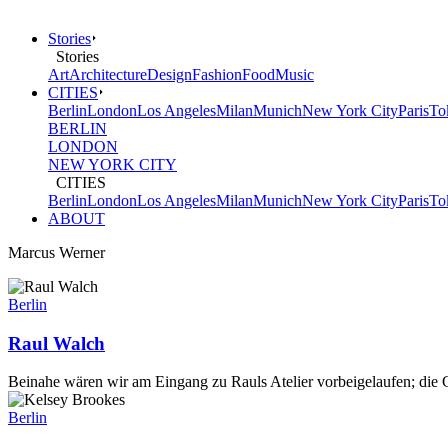
Stories
Stories
Art
Architecture
Design
Fashion
Food
Music
CITIES
Berlin
London
Los Angeles
Milan
Munich
New York City
Paris
To
BERLIN
LONDON
NEW YORK CITY
CITIES
Berlin
London
Los Angeles
Milan
Munich
New York City
Paris
To
ABOUT
Marcus Werner
Berlin
Raul Walch
Beinahe wären wir am Eingang zu Rauls Atelier vorbeigelaufen; die G
Berlin