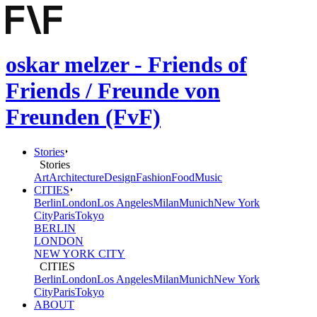
oskar melzer - Friends of
Friends / Freunde von
Freunden (FvF)
Stories
Stories
Art
Architecture
Design
Fashion
Food
Music
CITIES
Berlin
London
Los Angeles
Milan
Munich
New York
City
Paris
Tokyo
BERLIN
LONDON
NEW YORK CITY
CITIES
Berlin
London
Los Angeles
Milan
Munich
New York
City
Paris
Tokyo
ABOUT