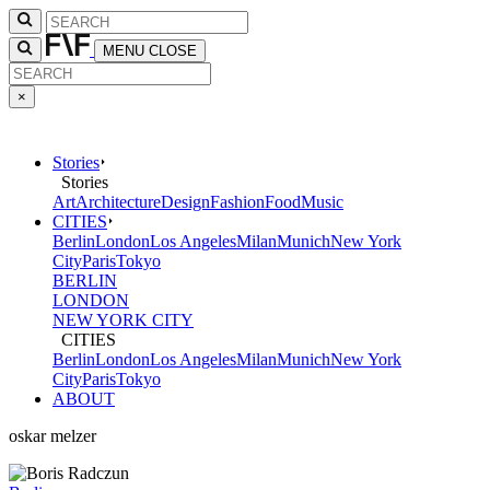
MENU
CLOSE
×
Stories
Stories
Art
Architecture
Design
Fashion
Food
Music
CITIES
Berlin
London
Los Angeles
Milan
Munich
New York
City
Paris
Tokyo
BERLIN
LONDON
NEW YORK CITY
CITIES
Berlin
London
Los Angeles
Milan
Munich
New York
City
Paris
Tokyo
ABOUT
oskar melzer