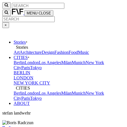
MENU
CLOSE
×
Stories
Stories
Art
Architecture
Design
Fashion
Food
Music
CITIES
Berlin
London
Los Angeles
Milan
Munich
New York
City
Paris
Tokyo
BERLIN
LONDON
NEW YORK CITY
CITIES
Berlin
London
Los Angeles
Milan
Munich
New York
City
Paris
Tokyo
ABOUT
stefan landwehr