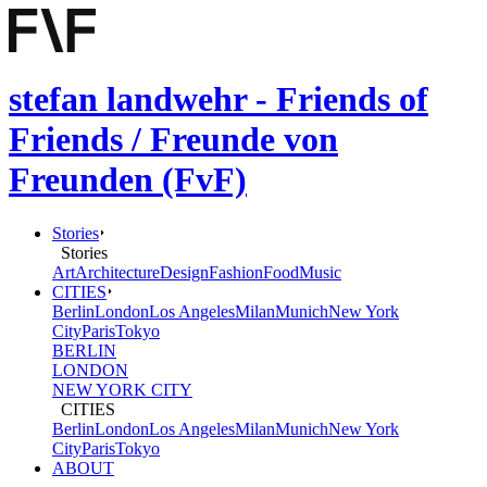
stefan landwehr - Friends of
Friends / Freunde von
Freunden (FvF)
Stories
Stories
Art
Architecture
Design
Fashion
Food
Music
CITIES
Berlin
London
Los Angeles
Milan
Munich
New York
City
Paris
Tokyo
BERLIN
LONDON
NEW YORK CITY
CITIES
Berlin
London
Los Angeles
Milan
Munich
New York
City
Paris
Tokyo
ABOUT