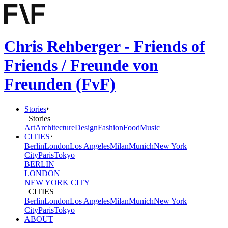
Chris Rehberger - Friends of
Friends / Freunde von
Freunden (FvF)
Stories
Stories
Art
Architecture
Design
Fashion
Food
Music
CITIES
Berlin
London
Los Angeles
Milan
Munich
New York
City
Paris
Tokyo
BERLIN
LONDON
NEW YORK CITY
CITIES
Berlin
London
Los Angeles
Milan
Munich
New York
City
Paris
Tokyo
ABOUT