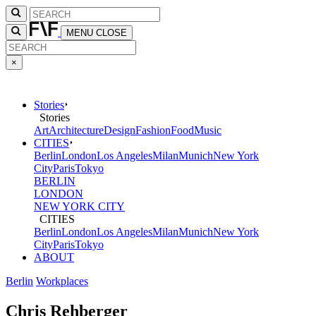
MENU
CLOSE
×
Stories
Stories
Art
Architecture
Design
Fashion
Food
Music
CITIES
Berlin
London
Los Angeles
Milan
Munich
New York
City
Paris
Tokyo
BERLIN
LONDON
NEW YORK CITY
CITIES
Berlin
London
Los Angeles
Milan
Munich
New York
City
Paris
Tokyo
ABOUT
Berlin
Workplaces
Chris Rehberger